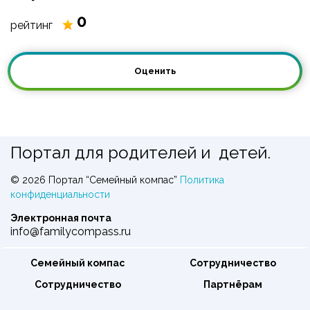
(1 взрослый + 1 ребенок от 7 до 14 лет); абонемент
0
рейтинг
«Пенсионный». Длина дорожки 25 м, бассейн, Размер
чаши - 25х16 метров, 6 дорожек. С 01 июля 2022 года
бассейн СГУ закрывается на профилактические
Оценить
работы. Открытие бассейна состоится 01 августа
2022года.
Портал для родителей и детей.
© 2026 Портал “Семейный компас”
Политика
конфиденциальности
Электронная почта
info@familycompass.ru
Семейный компас
Сотрудничество
Сотрудничество
Партнёрам