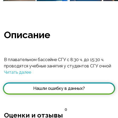
Описание
В плавательном бассейне СГУ с 8:30 ч. до 15:30 ч.
проводятся учебные занятия у студентов СГУ очной
и заочной формы обучения. Санитарный час 13:00-
Читать далее
14:00. Бассейн оказывает следующие платные
физкультурно-оздоровительные услуги населению:
Нашли ошибку в данных?
посещения бассейна(разовые), по предварительной
записи; посещения бассейна по фиксированному
времени (по абонемету); групповые, индивидуальные
0
занятия по направлению «Учимся плавать»;
Оценки и отзывы
возможность приобретения абонемента «Семейный»