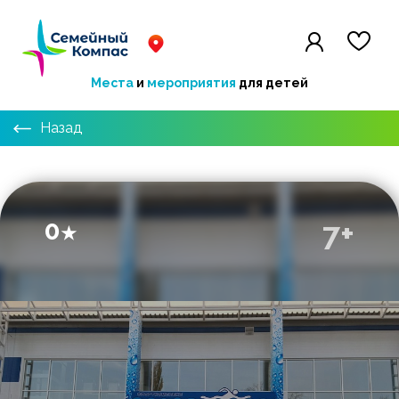
Места
и
мероприятия
для детей
Назад
0
7+
★