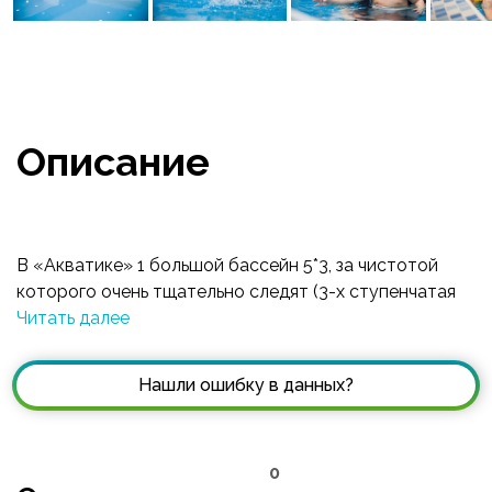
Описание
В «Акватике» 1 большой бассейн 5*3, за чистотой
которого очень тщательно следят (3-х ступенчатая
очистка воды, автоматическая станция дозации
Читать далее
хлора, контроль показателей каждые 2 часа).
Комфортно: Пеленальные столы, манежи, детские
Нашли ошибку в данных?
стульчики во всех раздевалках. Игровая детская зона
с занимательными игрушками, где малыш может
поиграть пока сохнет после занятия. Отдельные
0
раздевалки для детей разного пола, собственные