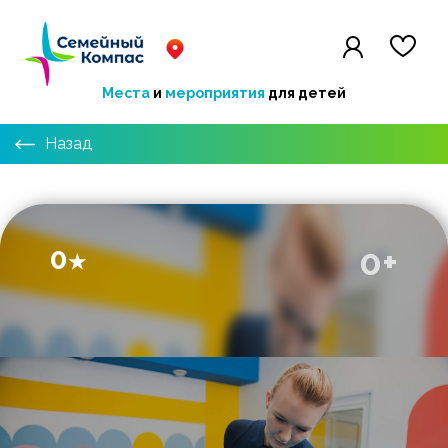
Места
и
мероприятия
для детей
Назад
0
0+
★