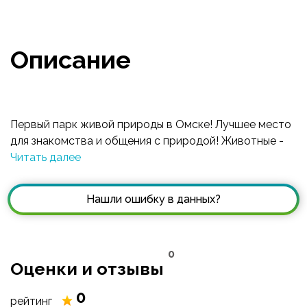
Описание
Первый парк живой природы в Омске! Лучшее место
для знакомства и общения с природой! Животные -
самые близкие и преданные друзья человека! Здесь
Читать далее
вы можете больше узнать о правильном содержании
и об особенностях некоторых видов животных, а
Нашли ошибку в данных?
также подружиться с поросятами, козами,
кроликами, попугайчиками, морскими свинками,
чилийскими белками дегу, с сухопутными и
0
красноухими водоплавающими черепашками,
Оценки и отзывы
карликовыми африканскими ежиками, дикобразом,
шиншиллой, енотом, сурикатами, веселым лисенком,
0
рейтинг
хорьками, сахарными поссумами, белоухими