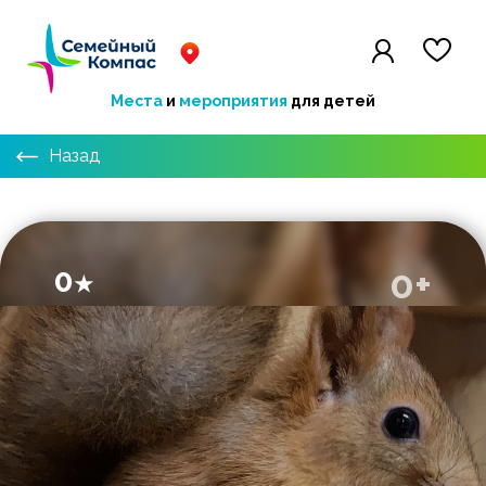
Места
и
мероприятия
для детей
Назад
0
0+
★