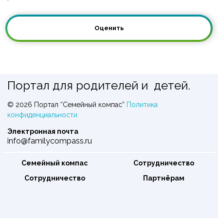
игрунками, хамелеоном, эублефаром и бородатой
агамой, игуаной, молочной змеей и императорским
Оценить
удавом,карпами кои, увидеть палочников и
гигантских улиток, сколопендру и паука-птицееда,
услышать шипящего мадагаскарского таракана!
Портал для родителей и детей.
© 2026 Портал “Семейный компас”
Политика
конфиденциальности
Электронная почта
info@familycompass.ru
Семейный компас
Сотрудничество
Сотрудничество
Партнёрам