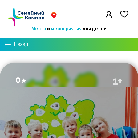
Места
и
мероприятия
для детей
Назад
0
1+
★