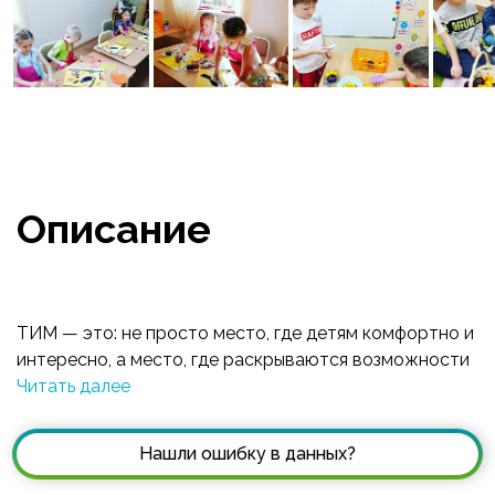
Описание
ТИМ — это: не просто место, где детям комфортно и
интересно, а место, где раскрываются возможности
и таланты ребёнка. Не просто образовательные
Читать далее
программы, а проверенные современные технологии,
которые дают колоссальный импульс творческому и
Нашли ошибку в данных?
интеллектуальному развитию ребёнка. Не просто
отношение к клиентам, а индивидуальный подход к