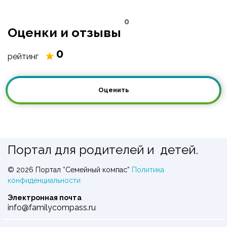
детям и их семьям. Это не просто образование
0
детей, это любовь к образованию. Педагоги любят
Оценки и отзывы
учиться не меньше наших учеников. Учатся друг у
друга – дети и взрослые. ТИМ – это интересный мир,
0
рейтинг
который открыт для каждого!
Оценить
Портал для родителей и детей.
© 2026 Портал “Семейный компас”
Политика
конфиденциальности
Электронная почта
info@familycompass.ru