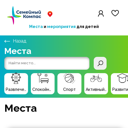
Места
и
мероприятия
для детей
Назад
Места
Развлечения
Спокойный отдых
Спорт
Активный отдых
Места