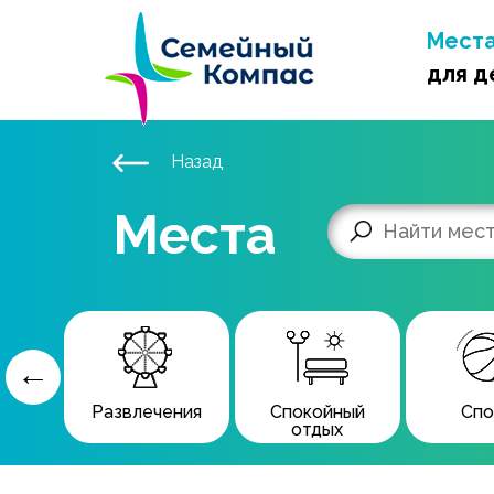
Мест
для д
Назад
Места
ны
Развлечения
Спокойный
Спо
отдых