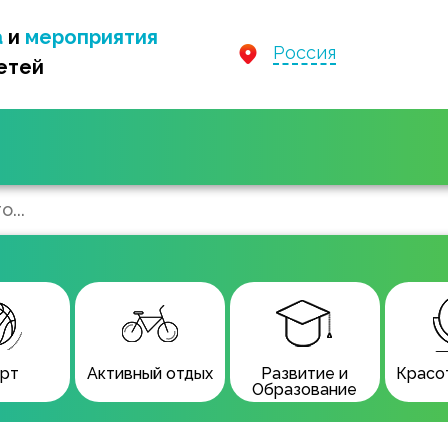
а
и
мероприятия
Россия
етей
рт
Активный отдых
Развитие и
Красот
Образование