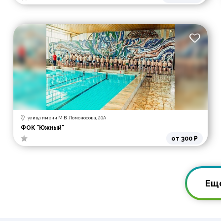
улица имени М.В. Ломоносова, 20А
ФОК "Южный"
от 300 ₽
Ещ